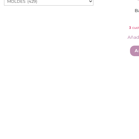
B
3
cuot
Añadi
A