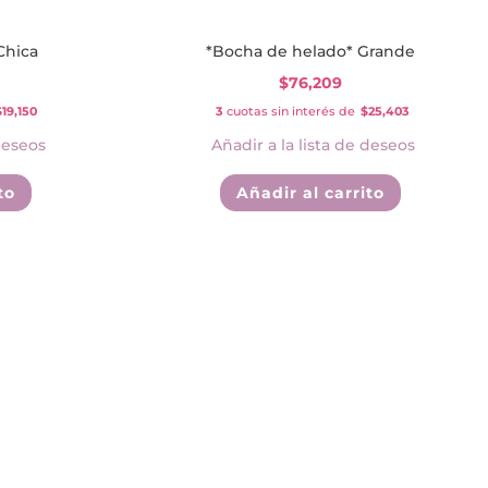
producto
Chica
*Bocha de helado* Grande
$
76,209
$19,150
3
cuotas sin interés de
$25,403
deseos
Añadir a la lista de deseos
to
Añadir al carrito