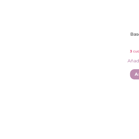
Bas
3
cuo
Añadi
A