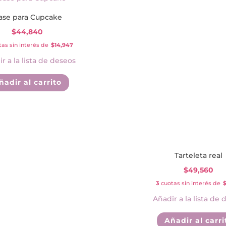
últimos
ase para Cupcake
$
44,840
as sin interés de
$14,947
r a la lista de deseos
ñadir al carrito
Tarteleta real
$
49,560
3
cuotas sin interés de
$
Añadir a la lista de 
Añadir al carri