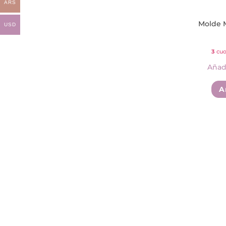
ARS
Molde 
USD
3
cuo
Añadi
A