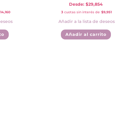
Desde:
$
29,854
14,160
3
cuotas sin interés de
$9,951
deseos
Añadir a la lista de deseos
Este
to
Añadir al carrito
producto
tiene
múltiples
variantes.
Las
opciones
se
pueden
elegir
en
la
página
de