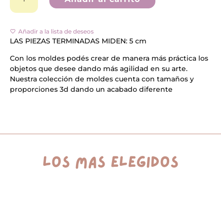
Sentado*
t
cantidad
e
r
n
Añadir a la lista de deseos
a
LAS PIEZAS TERMINADAS MIDEN: 5 cm
t
i
Con los moldes podés crear de manera más práctica los
v
objetos que desee dando más agilidad en su arte.
e
:
Nuestra colección de moldes cuenta con tamaños y
proporciones 3d dando un acabado diferente
los más elegidos