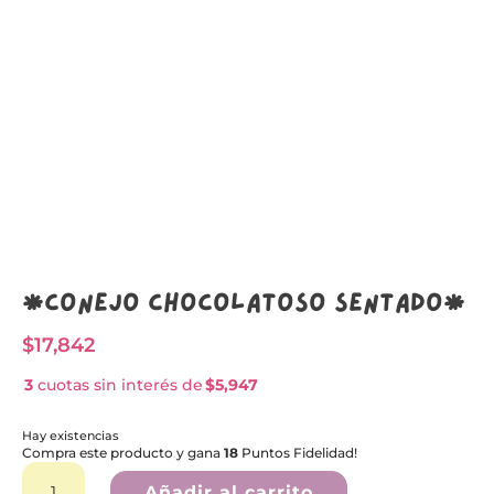
*Conejo chocolatoso Sentado*
$
17,842
3
cuotas sin interés de
$5,947
Hay existencias
Compra este producto y gana
18
Puntos Fidelidad!
*Conejo
A
chocolatoso
l
Añadir al carrito