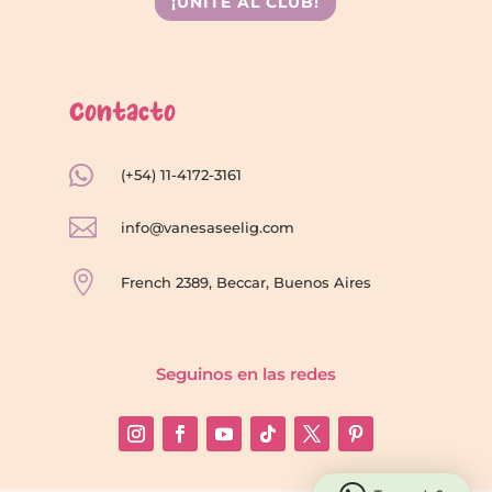
¡UNITE AL CLUB!
Contacto

(+54) 11-4172-3161

info@vanesaseelig.com

French 2389, Beccar, Buenos Aires
Seguinos en las redes