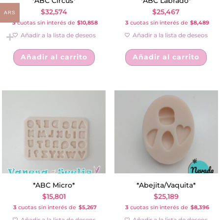
*ABC Circus*
*ABC Labrado*
$
32,574
$
25,467
ARS
3
cuotas sin interés de
$10,858
3
cuotas sin interés de
$8,489
Añadir a la lista de deseos
Añadir a la lista de deseos
Añadir al carrito
Añadir al carrito
*ABC Micro*
*Abejita/Vaquita*
$
15,801
$
25,189
3
cuotas sin interés de
$5,267
3
cuotas sin interés de
$8,396
Añadir a la lista de deseos
Añadir a la lista de deseos