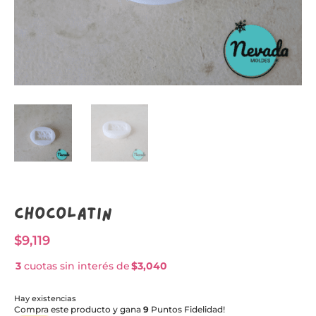
Chocolatin
$
9,119
3
cuotas sin interés de
$3,040
Hay existencias
Compra este producto y gana
9
Puntos Fidelidad!