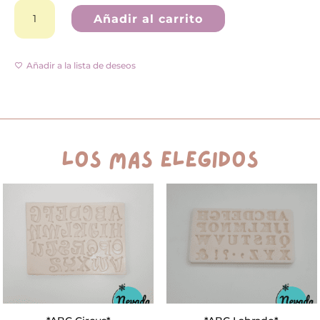
Chocolatin
A
cantidad
l
Añadir al carrito
t
e
r
n
Añadir a la lista de deseos
a
t
i
v
e
:
los más elegidos