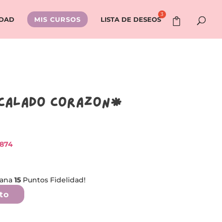
IDAD
MIS CURSOS
LISTA DE DESEOS
 calado Corazon*
,874
gana
15
Puntos Fidelidad!
to