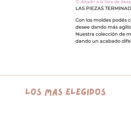
Añadir a la lista de des
Corazon*
cantidad
LAS PIEZAS TERMINADA
Con los moldes podés c
desee dando más agilid
Nuestra colección de 
dando un acabado dife
los más elegidos