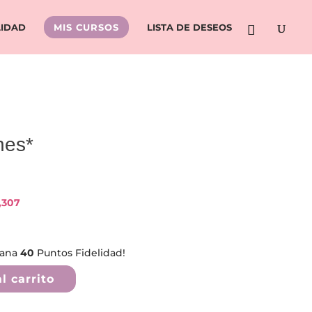
LIDAD
MIS CURSOS
LISTA DE DESEOS
nes*
,307
gana
40
Puntos Fidelidad!
l carrito