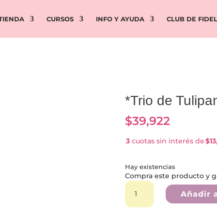
TIENDA
CURSOS
INFO Y AYUDA
CLUB DE FIDE
*Trio de Tulipa
$
39,922
3
cuotas sin interés de
$13
Hay existencias
Compra este producto y 
*Trio
de
Añadir a
Tulipanes*
cantidad