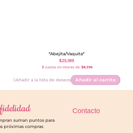
*Abejita/Vaquita*
$
25,189
3
cuotas sin interés de
$8,396
Añadir a la lista de deseos
Añadir al carrito
fidelidad
Contacto
ompran suman puntos para
us próximas compras