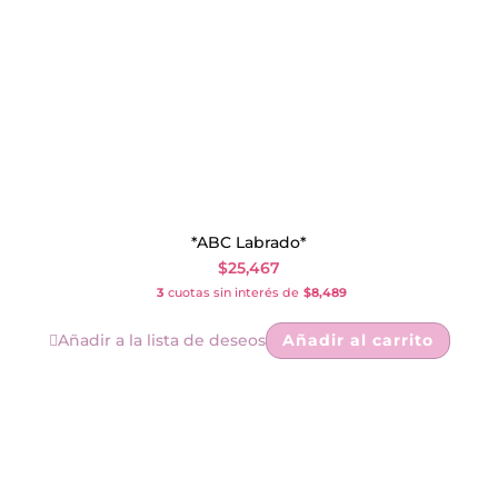
*ABC Labrado*
$
25,467
3
cuotas sin interés de
$8,489
Añadir a la lista de deseos
Añadir al carrito