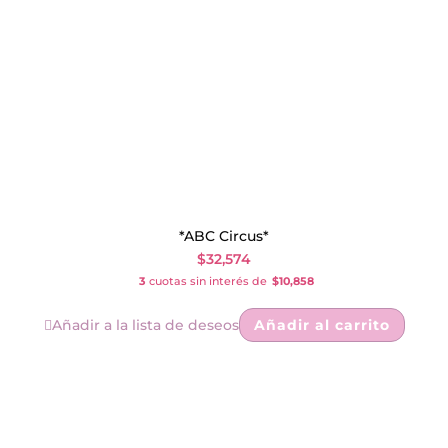
*ABC Circus*
$
32,574
3
cuotas sin interés de
$10,858
Añadir a la lista de deseos
Añadir al carrito