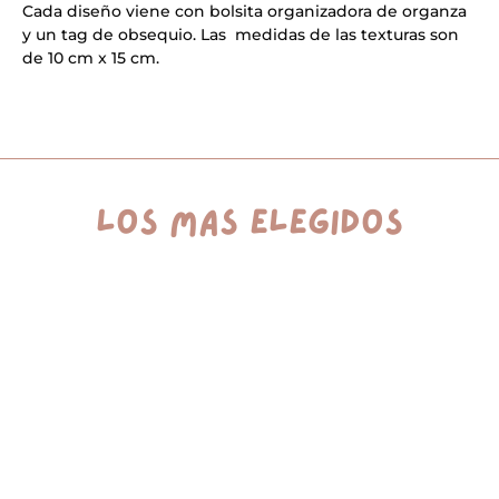
a
Cada diseño viene con bolsita organizadora de organza
t
y un tag de obsequio. Las medidas de las texturas son
i
v
de 10 cm x 15 cm.
e
:
los más elegidos