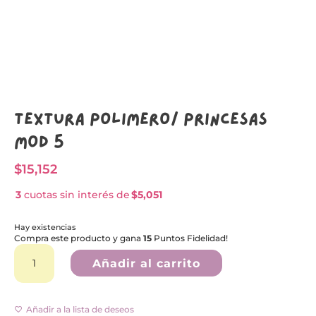
Textura Polímero/ PRINCESAS
MOD 5
$
15,152
3
cuotas sin interés de
$5,051
Hay existencias
Compra este producto y gana
15
Puntos Fidelidad!
Textura
A
Polímero/
l
Añadir al carrito
PRINCESAS
t
MOD
e
5
r
cantidad
n
Añadir a la lista de deseos