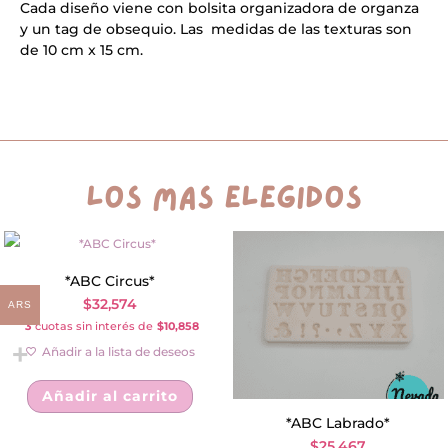
Cada diseño viene con bolsita organizadora de organza
t
y un tag de obsequio. Las medidas de las texturas son
i
v
de 10 cm x 15 cm.
e
:
los más elegidos
*ABC Circus*
$
32,574
ARS
3
cuotas sin interés de
$10,858
Añadir a la lista de deseos
Añadir al carrito
*ABC Labrado*
$
25,467