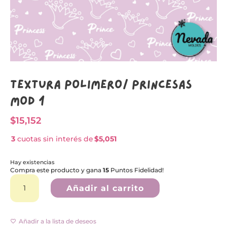
Textura Polímero/ PRINCESAS
MOD 1
$
15,152
3
cuotas sin interés de
$5,051
Hay existencias
Compra este producto y gana
15
Puntos Fidelidad!
Textura
A
Polímero/
l
Añadir al carrito
PRINCESAS
t
MOD
e
1
r
cantidad
n
Añadir a la lista de deseos
a