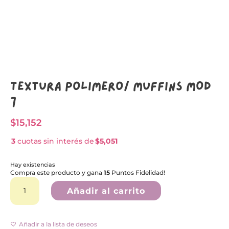
Textura Polímero/ MUFFINS MOD
7
$
15,152
3
cuotas sin interés de
$5,051
Hay existencias
Compra este producto y gana
15
Puntos Fidelidad!
Textura
A
Polímero/
l
Añadir al carrito
MUFFINS
t
MOD
e
7
r
cantidad
n
Añadir a la lista de deseos