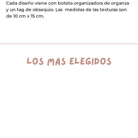
a
Cada diseño viene con bolsita organizadora de organza
t
y un tag de obsequio. Las medidas de las texturas son
i
v
de 10 cm x 15 cm.
e
:
los más elegidos