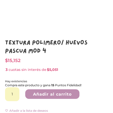
Textura Polímero/ HUEVOS
PASCUA MOD 4
$
15,152
3
cuotas sin interés de
$5,051
Hay existencias
Compra este producto y gana
15
Puntos Fidelidad!
Textura
A
Polímero/
l
Añadir al carrito
HUEVOS
t
PASCUA
e
MOD
r
4
n
Añadir a la lista de deseos