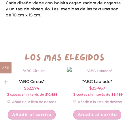
cantidad
a
Cada diseño viene con bolsita organizadora de organza
t
y un tag de obsequio. Las medidas de las texturas son
i
v
de 10 cm x 15 cm.
e
:
los más elegidos
ARS
*ABC Circus*
*ABC Labrado*
$
32,574
$
25,467
3
cuotas sin interés de
$10,858
3
cuotas sin interés de
$8,489
Añadir a la lista de deseos
Añadir a la lista de deseos
Añadir al carrito
Añadir al carrito