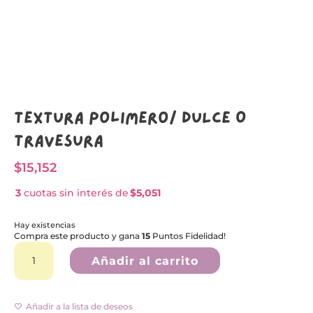
Textura Polímero/ DULCE O
TRAVESURA
$
15,152
3
cuotas sin interés de
$5,051
Hay existencias
Compra este producto y gana
15
Puntos Fidelidad!
Textura
A
Polímero/
l
Añadir al carrito
DULCE
t
O
e
TRAVESURA
r
cantidad
n
Añadir a la lista de deseos