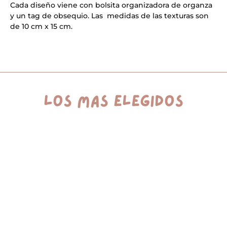
a
Cada diseño viene con bolsita organizadora de organza
t
y un tag de obsequio. Las medidas de las texturas son
i
v
de 10 cm x 15 cm.
e
:
los más elegidos