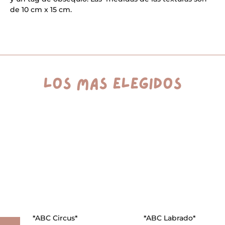
i
v
de 10 cm x 15 cm.
e
:
los más elegidos
*ABC Circus*
*ABC Labrado*