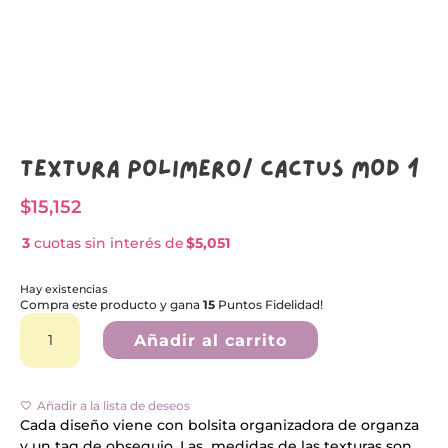
Textura Polímero/ CACTUS MOD 1
$
15,152
3
cuotas sin interés de
$5,051
Hay existencias
Compra este producto y gana
15
Puntos Fidelidad!
Textura
A
Polímero/
l
Añadir al carrito
CACTUS
t
MOD
e
1
r
cantidad
n
Añadir a la lista de deseos
a
Cada diseño viene con bolsita organizadora de organza
t
y un tag de obsequio. Las medidas de las texturas son