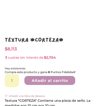
Textura *CORTEZA*
$
8,113
3
cuotas sin interés de
$2,704
Hay existencias
Compra este producto y gana
8
Puntos Fidelidad!
Textura
A
*CORTEZA*
l
Añadir al carrito
cantidad
t
e
r
n
Añadir a la lista de deseos
a
Textura *CORTEZA* Contiene una pieza de sello. La
t
medidas son 10 cm por 10 cm.