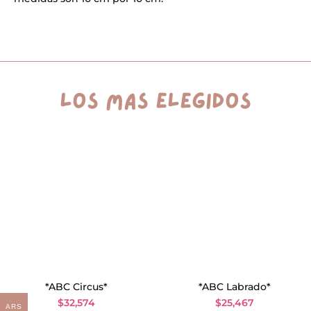
i
v
e
:
los más elegidos
*ABC Circus*
*ABC Labrado*
$
32,574
$
25,467
ARS