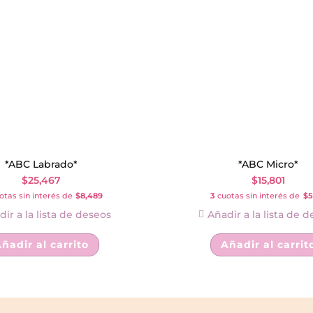
*ABC Labrado*
*ABC Micro*
$
25,467
$
15,801
tas sin interés de
$8,489
3
cuotas sin interés de
$5
ir a la lista de deseos
Añadir a la lista de 
ñadir al carrito
Añadir al carrit