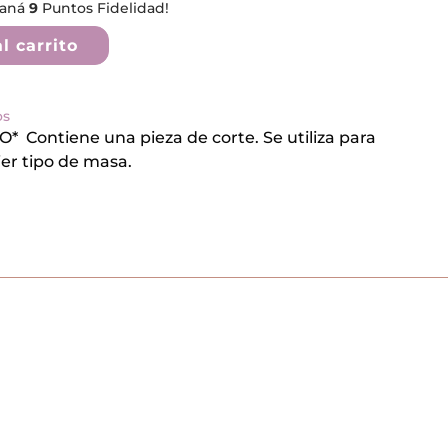
ganá
9
Puntos Fidelidad!
l carrito
os
Contiene una pieza de corte. Se utiliza para
ier tipo de masa.