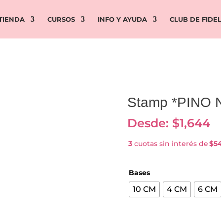
TIENDA
CURSOS
INFO Y AYUDA
CLUB DE FIDE
Stamp *PINO
Desde:
$
1,644
3
cuotas sin interés de
$5
Bases
10 CM
4 CM
6 CM