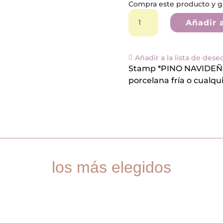
Compra este producto y 
Stamp
*PINO
Añadir a
NAVIDEÑO*
cantidad
Añadir a la lista de dese
Stamp *PINO NAVIDEÑO* 
porcelana fría o cualqu
los más elegidos