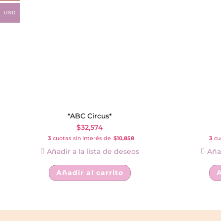
USD
*ABC Circus*
$
32,574
3
cuotas sin interés de
$10,858
3
cuo
Añadir a la lista de deseos
Añad
Añadir al carrito
A