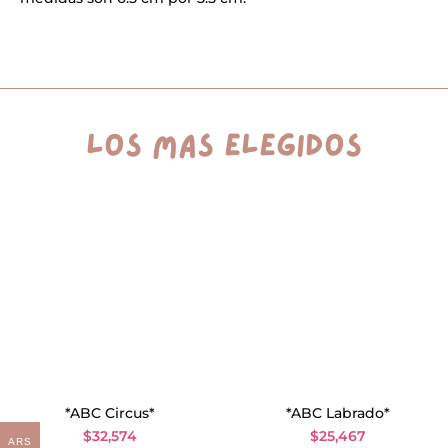
i
v
e
:
los más elegidos
*ABC Circus*
*ABC Labrado*
$
32,574
$
25,467
ARS