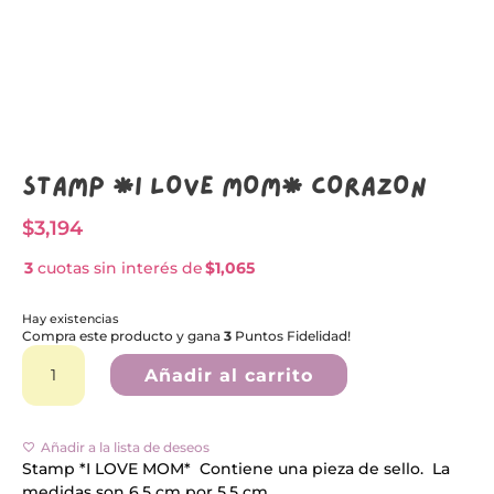
Stamp *I LOVE MOM* CORAZON
$
3,194
3
cuotas sin interés de
$1,065
Hay existencias
Compra este producto y gana
3
Puntos Fidelidad!
Stamp
A
*I
l
Añadir al carrito
LOVE
t
MOM*
e
CORAZON
r
cantidad
n
Añadir a la lista de deseos
a
Stamp *I LOVE MOM* Contiene una pieza de sello. La
t
medidas son 6.5 cm por 5.5 cm.