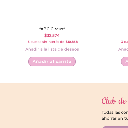
*ABC Circus*
$
32,574
3
cuotas sin interés de
$10,858
3
cuo
Añadir a la lista de deseos
Añad
Añadir al carrito
A
Club de 
Todas las c
ahorrar en t