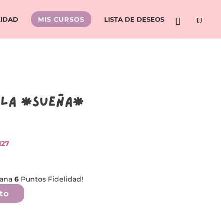
LIDAD
MIS CURSOS
LISTA DE DESEOS
lla *SUEÑA*
127
gana
6
Puntos Fidelidad!
to