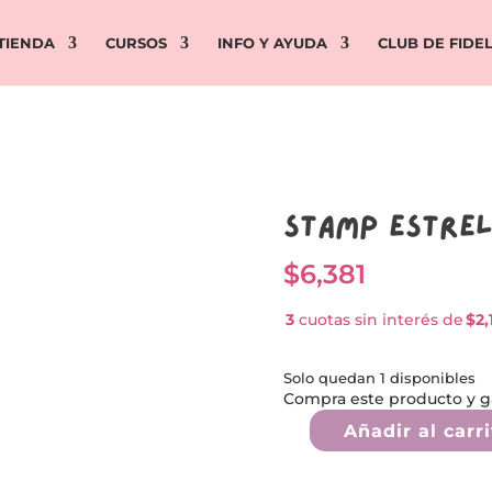
TIENDA
CURSOS
INFO Y AYUDA
CLUB DE FIDE
Stamp estre
$
6,381
3
cuotas sin interés de
$2,
Solo quedan 1 disponibles
Compra este producto y 
Añadir al carri
Stamp
estrella
*SUEÑA*