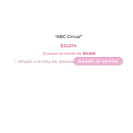
*ABC Circus*
$
32,574
3
cuotas sin interés de
$10,858
Añadir al carrito
Añadir a la lista de deseos