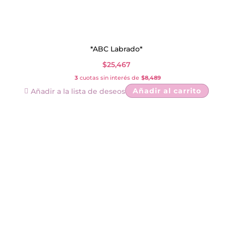
*ABC Labrado*
$
25,467
3
cuotas sin interés de
$8,489
Añadir al carrito
Añadir a la lista de deseos