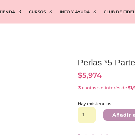
TIENDA
CURSOS
INFO Y AYUDA
CLUB DE FIDE
Perlas *5 Part
$
5,974
3
cuotas sin interés de
$1,
Hay existencias
Perlas
*5
Añadir a
Partes*
Naranja
cantidad