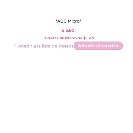
*ABC Micro*
$
15,801
3
cuotas sin interés de
$5,267
Añadir al carrito
Añadir a la lista de deseos