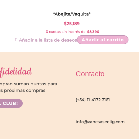
*Abejita/Vaquita*
$
25,189
3
cuotas sin interés de
$8,396
Añadir al carrito
Añadir a la lista de deseos
fidelidad
Contacto
ompran suman puntos para
us próximas compras
(+54) 11-4172-3161
L CLUB!
info@vanesaseelig.com