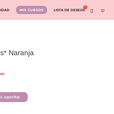
LIDAD
MIS CURSOS
LISTA DE DESEOS
es* Naranja
991
l carrito