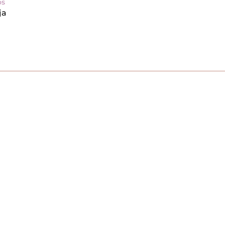
os
ja