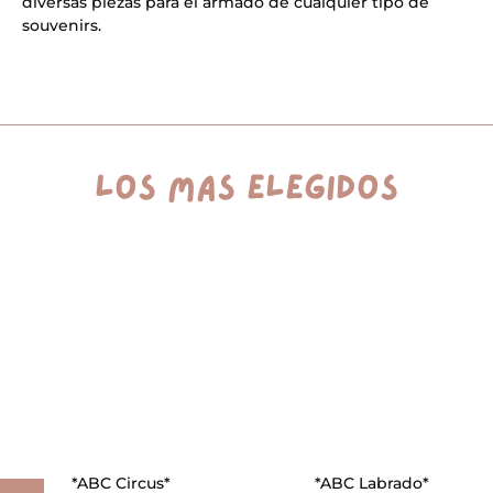
i
diversas piezas para el armado de cualquier tipo de
v
souvenirs.
e
:
los más elegidos
*ABC Circus*
*ABC Labrado*