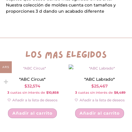
v
Nuestra colección de moldes cuenta con tamaños y
e
proporciones 3 d dando un acabado diferente
:
los más elegidos
ARS
*ABC Circus*
*ABC Labrado*
$
32,574
$
25,467
3
cuotas sin interés de
$10,858
3
cuotas sin interés de
$8,489
Añadir a la lista de deseos
Añadir a la lista de deseos
Añadir al carrito
Añadir al carrito