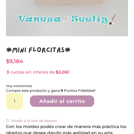
*Mini Florcitas*
$
9,184
3
cuotas sin interés de
$3,061
Hay existencias
Compra este producto y gana
9
Puntos Fidelidad!
*Mini
A
Florcitas*
l
Añadir al carrito
cantidad
t
e
r
n
Añadir a la lista de deseos
a
Con los moldes podés crear de manera más práctica los
t
objetos que desee dando más agilidad en su arte.
i