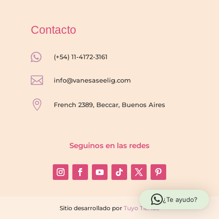
Contacto

(+54) 11-4172-3161

info@vanesaseelig.com

French 2389, Beccar, Buenos Aires
Seguinos en las redes
¿Te ayudo?
Sitio desarrollado por
Tuyo Tienda