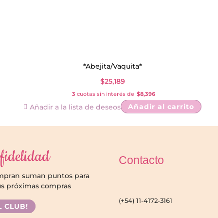
*Abejita/Vaquita*
$
25,189
3
cuotas sin interés de
$8,396
Añadir al carrito
Añadir a la lista de deseos
fidelidad
Contacto
ompran suman puntos para
us próximas compras
(+54) 11-4172-3161
L CLUB!