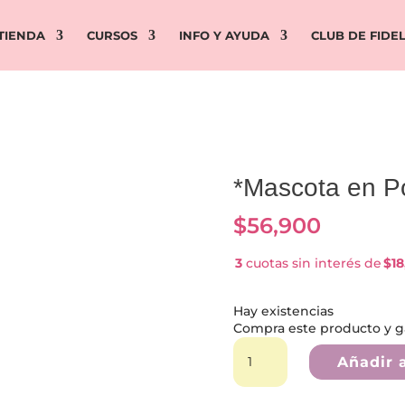
TIENDA
CURSOS
INFO Y AYUDA
CLUB DE FIDE
*Mascota en P
$
56,900
3
cuotas sin interés de
$18
Hay existencias
Compra este producto y 
*Mascota
en
Añadir a
Potencia*
cantidad