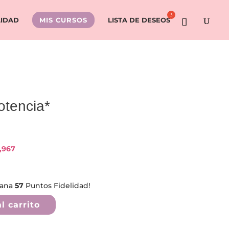
LIDAD
MIS CURSOS
LISTA DE DESEOS
otencia*
,967
gana
57
Puntos Fidelidad!
l carrito