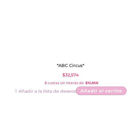
*ABC Circus*
$
32,574
3
cuotas sin interés de
$10,858
Añadir al carrito
Añadir a la lista de deseos