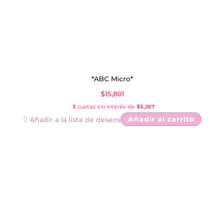
*ABC Micro*
$
15,801
3
cuotas sin interés de
$5,267
Añadir al carrito
Añadir a la lista de deseos