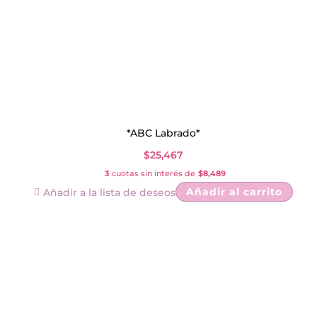
*ABC Labrado*
$
25,467
3
cuotas sin interés de
$8,489
Añadir al carrito
Añadir a la lista de deseos