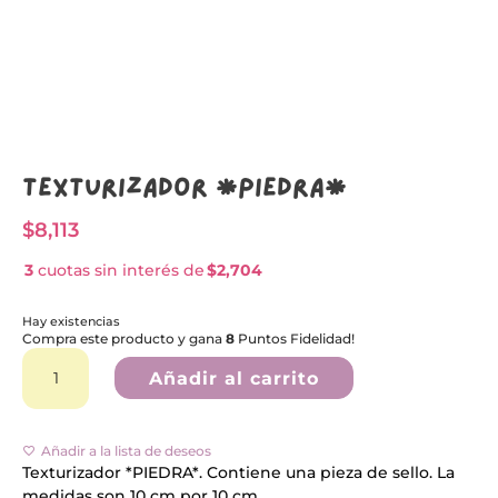
Texturizador *PIEDRA*
$
8,113
3
cuotas sin interés de
$2,704
Hay existencias
Compra este producto y gana
8
Puntos Fidelidad!
Texturizador
A
*PIEDRA*
l
Añadir al carrito
cantidad
t
e
r
n
Añadir a la lista de deseos
a
Texturizador *PIEDRA*. Contiene una pieza de sello. La
t
medidas son 10 cm por 10 cm.