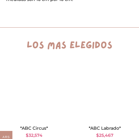
i
v
e
:
los más elegidos
*ABC Circus*
*ABC Labrado*
$
32,574
$
25,467
ARS