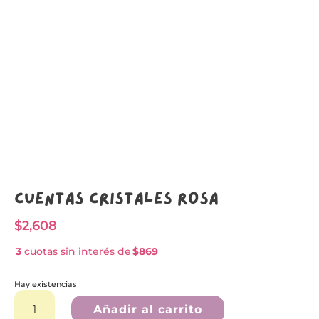
Cuentas Cristales Rosa
$
2,608
3
cuotas sin interés de
$869
Hay existencias
Cuentas
A
Cristales
l
Añadir al carrito
Rosa
t