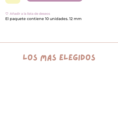
cantidad
e
r
n
Añadir a la lista de deseos
a
El paquete contiene 10 unidades. 12 mm
t
i
v
e
:
los más elegidos