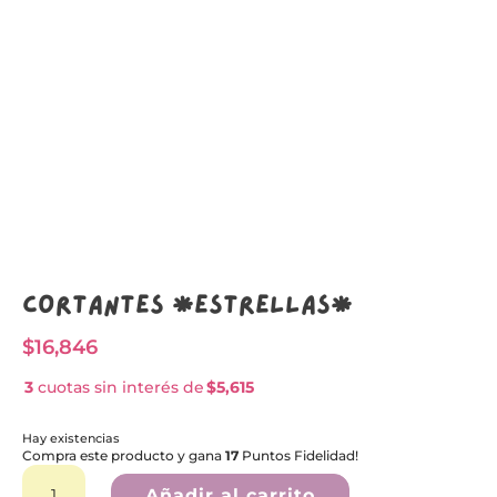
Cortantes *ESTRELLAS*
$
16,846
3
cuotas sin interés de
$5,615
Hay existencias
Compra este producto y gana
17
Puntos Fidelidad!
Cortantes
A
*ESTRELLAS*
l
Añadir al carrito