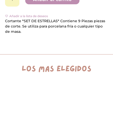
cantidad
t
e
r
n
Añadir a la lista de deseos
a
Cortante *SET DE ESTRELLAS* Contiene 9 Piezas piezas
t
de corte. Se utiliza para porcelana fría o cualquier tipo
i
v
de masa.
e
:
los más elegidos