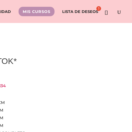
LIDAD
MIS CURSOS
LISTA DE DESEOS
 TOK*
134
CM
CM
CM
CM