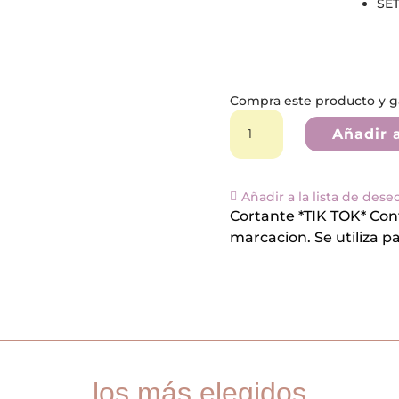
SE
Compra este producto y 
Cortante
*TIK
Añadir a
TOK*
cantidad
Añadir a la lista de dese
Cortante *TIK TOK* Cont
marcacion. Se utiliza p
los más elegidos