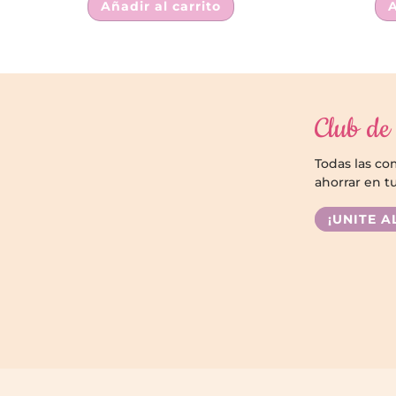
Añadir al carrito
A
Club de 
Todas las c
ahorrar en t
¡UNITE A