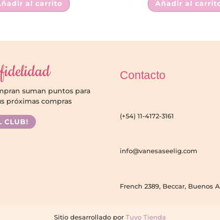
ñadir al carrito
Añadir al carrit
fidelidad
Contacto
ompran suman puntos para
us próximas compras
(+54) 11-4172-3161
L CLUB!
info@vanesaseelig.com
French 2389, Beccar, Buenos A
Sitio desarrollado por
Tuyo Tienda