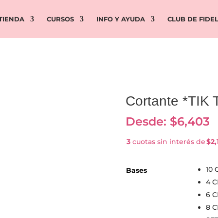
TIENDA
CURSOS
INFO Y AYUDA
CLUB DE FIDE
Cortante *TIK
Desde:
$
6,403
3
cuotas sin interés de
$2,
10 
Bases
4 
6 
8 