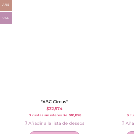
ARS
USD
*ABC Circus*
$
32,574
3
cuotas sin interés de
$10,858
3
cuo
Añadir a la lista de deseos
Añad