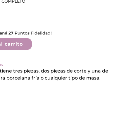
T COMPLETO
ganá
27
Puntos Fidelidad!
l carrito
os
iene tres piezas, dos piezas de corte y una de
ara porcelana fría o cualquier tipo de masa.