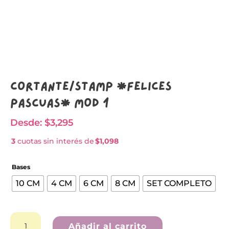
Cortante/stamp *FELICES
PASCUAS* MOD 1
Desde:
$
3,295
3
cuotas sin interés de
$1,098
Bases
10 CM
4 CM
6 CM
8 CM
SET COMPLETO
Cortante/stamp
*FELICES
Añadir al carrito