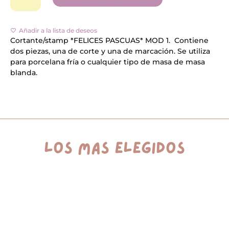
PASCUAS*
MOD
A
1
l
cantidad
Añadir a la lista de deseos
t
e
Cortante/stamp *FELICES PASCUAS* MOD 1. Contiene
r
dos piezas, una de corte y una de marcación. Se utiliza
n
para porcelana fría o cualquier tipo de masa de masa
a
blanda.
t
i
v
e
:
los más elegidos