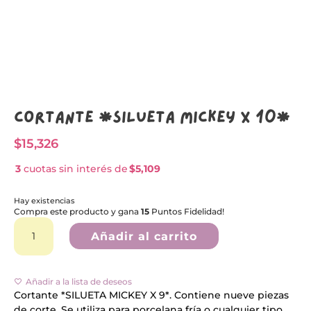
Cortante *SILUETA MICKEY X 10*
$
15,326
3
cuotas sin interés de
$5,109
Hay existencias
Compra este producto y gana
15
Puntos Fidelidad!
Cortante
A
*SILUETA
l
Añadir al carrito
MICKEY
t
X
e
10*
r
cantidad
n
Añadir a la lista de deseos
a
Cortante *SILUETA MICKEY X 9*. Contiene nueve piezas
t
de corte. Se utiliza para porcelana fría o cualquier tipo