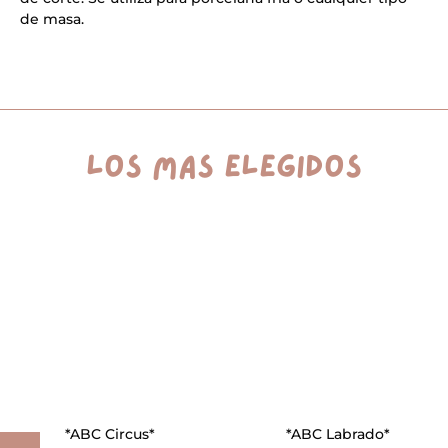
i
v
de masa.
e
:
los más elegidos
*ABC Circus*
*ABC Labrado*