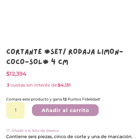
Cortante *SET/ RODAJA LIMON-
COCO-SOL* 4 CM
$
12,394
3
cuotas sin interés de
$4,131
Compra este producto y gana
12
Puntos Fidelidad!
Cortante
A
*SET/
l
Añadir al carrito
RODAJA
t
LIMON-
e
COCO-
r
SOL*
n
Añadir a la lista de deseos
4
a
Contiene seis piezas, cinco de corte y una de marcación.
CM
t