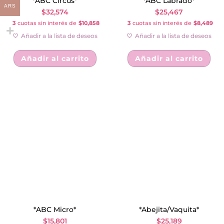
*ABC Circus*
*ABC Labrado*
ARS
$
32,574
$
25,467
3
cuotas sin interés de
$10,858
3
cuotas sin interés de
$8,489
Añadir a la lista de deseos
Añadir a la lista de deseos
Añadir al carrito
Añadir al carrito
*ABC Micro*
*Abejita/Vaquita*
$
15,801
$
25,189