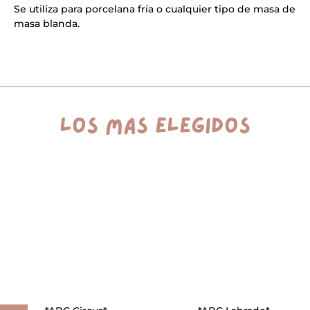
Se utiliza para porcelana fría o cualquier tipo de masa de
cantidad
i
v
masa blanda.
e
:
los más elegidos