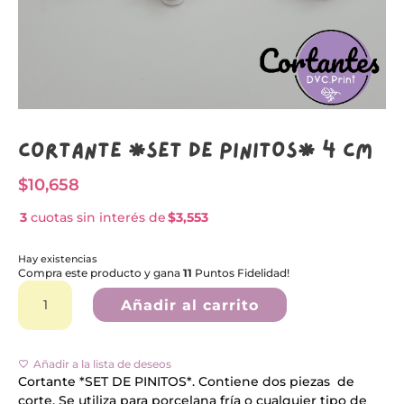
Cortante *SET DE PINITOS* 4 CM
$
10,658
3
cuotas sin interés de
$3,553
Hay existencias
Compra este producto y gana
11
Puntos Fidelidad!
Cortante
A
*SET
l
Añadir al carrito
DE
t
PINITOS*
e
4
r
CM
n
Añadir a la lista de deseos
cantidad
a
Cortante *SET DE PINITOS*. Contiene dos piezas de
t
corte. Se utiliza para porcelana fría o cualquier tipo de
i