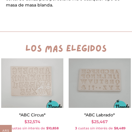
v
masa de masa blanda.
e
:
los más elegidos
*ABC Circus*
*ABC Labrado*
$
32,574
$
25,467
3
cuotas sin interés de
$10,858
3
cuotas sin interés de
$8,489
ARS