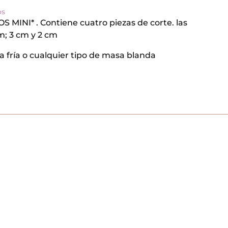
r
os
n
 MINI* . Contiene cuatro piezas de corte. las
a
t
m; 3 cm y 2 cm
i
v
na fría o cualquier tipo de masa blanda
e
: