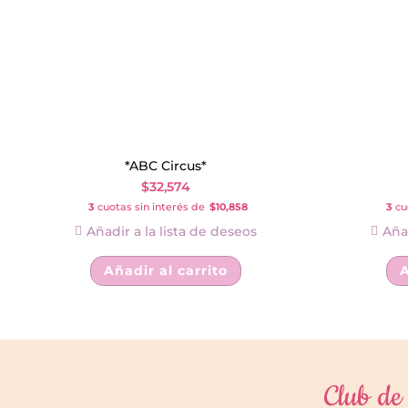
*ABC Circus*
$
32,574
3
cuotas sin interés de
$10,858
3
cuo
Añadir a la lista de deseos
Añad
Añadir al carrito
A
Club de 