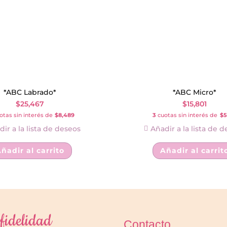
*ABC Labrado*
*ABC Micro*
$
25,467
$
15,801
tas sin interés de
$8,489
3
cuotas sin interés de
$5
ir a la lista de deseos
Añadir a la lista de 
ñadir al carrito
Añadir al carrit
fidelidad
Contacto