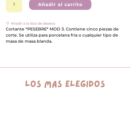
*PESEBRE*
Añadir al carrito
MOD
3
A
cantidad
l
Añadir a la lista de deseos
t
e
Cortante *PESEBRE* MOD 3. Contiene cinco piezas de
r
corte. Se utiliza para porcelana fría o cualquier tipo de
n
masa de masa blanda.
a
t
i
v
e
:
los más elegidos