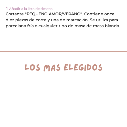
r
n
Añadir a la lista de deseos
a
Cortante *PEQUEÑO AMOR/VERANO*. Contiene once,
t
diez piezas de corte y una de marcación. Se utiliza para
i
porcelana fría o cualquier tipo de masa de masa blanda.
v
e
:
los más elegidos