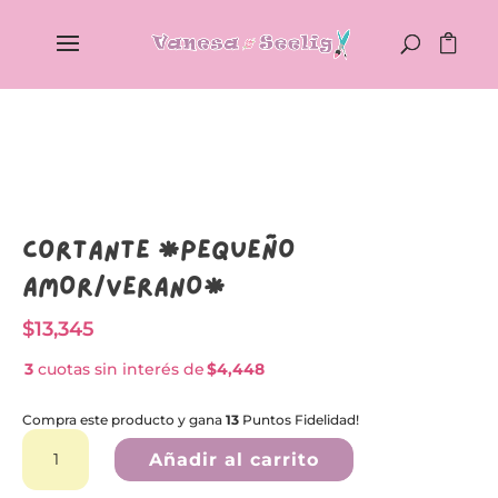
Cortante *PEQUEÑO
AMOR/VERANO*
$
13,345
3
cuotas sin interés de
$4,448
Compra este producto y gana
13
Puntos Fidelidad!
Cortante
A
*PEQUEÑO
l
Añadir al carrito
AMOR/VERANO*
t
cantidad
e