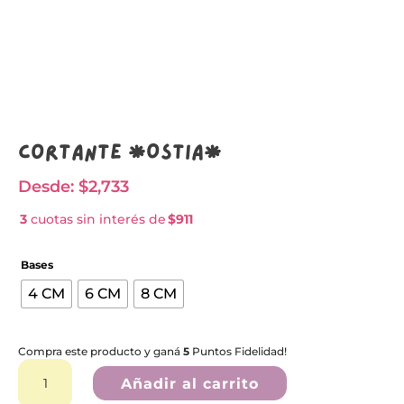
Cortante *OSTIA*
Desde:
$
2,733
3
cuotas sin interés de
$911
Bases
4 CM
6 CM
8 CM
Compra este producto y ganá
5
Puntos Fidelidad!
Cortante
*OSTIA*
Añadir al carrito
cantidad