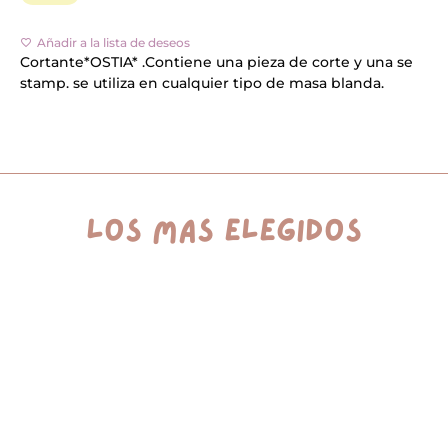
A
l
Añadir a la lista de deseos
t
e
Cortante*OSTIA* .Contiene una pieza de corte y una se
r
stamp. se utiliza en cualquier tipo de masa blanda.
n
a
t
i
v
e
:
los más elegidos