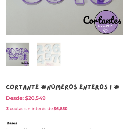
Cortante *NÚMEROS ENTEROS I *
Desde:
$
20,549
3
cuotas sin interés de
$6,850
Bases