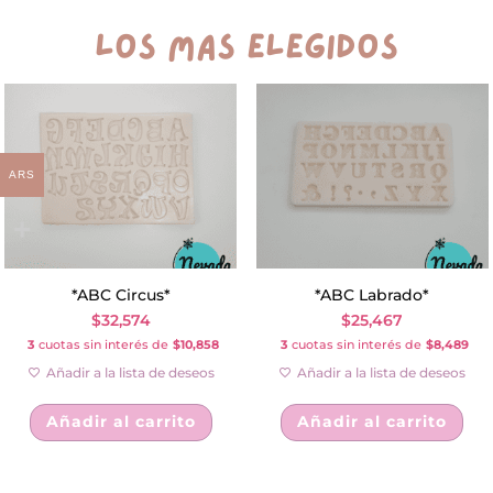
los más elegidos
ARS
*ABC Circus*
*ABC Labrado*
$
32,574
$
25,467
3
cuotas sin interés de
$10,858
3
cuotas sin interés de
$8,489
Añadir a la lista de deseos
Añadir a la lista de deseos
Añadir al carrito
Añadir al carrito