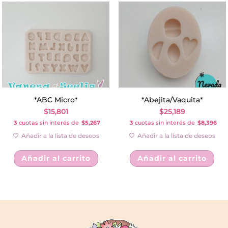
*ABC Micro*
*Abejita/Vaquita*
$
15,801
$
25,189
3
cuotas sin interés de
$5,267
3
cuotas sin interés de
$8,396
Añadir a la lista de deseos
Añadir a la lista de deseos
Añadir al carrito
Añadir al carrito