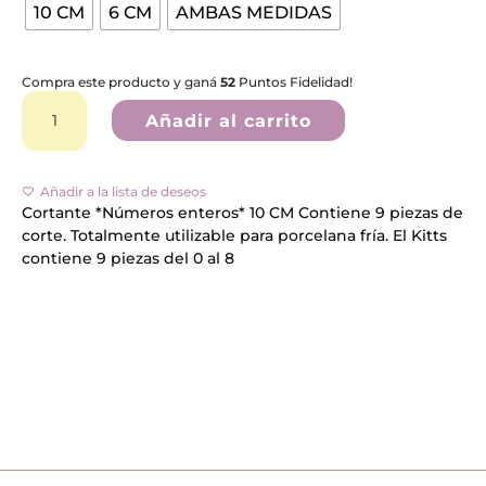
10 CM
6 CM
AMBAS MEDIDAS
Compra este producto y ganá
52
Puntos Fidelidad!
Cortante
*NÚMEROS
Añadir al carrito
ENTEROS
I
A
*
l
cantidad
Añadir a la lista de deseos
t
e
Cortante *Números enteros* 10 CM Contiene 9 piezas de
r
corte. Totalmente utilizable para porcelana fría. El Kitts
n
contiene 9 piezas del 0 al 8
a
t
i
v
e
: