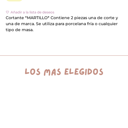
A
l
Añadir a la lista de deseos
t
e
Cortante *MARTILLO* Contiene 2 piezas una de corte y
r
una de marca. Se utiliza para porcelana fría o cualquier
n
tipo de masa.
a
t
i
v
e
:
los más elegidos