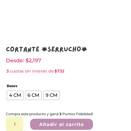
Cortante *SERRUCHO*
Desde:
$
2,197
3
cuotas sin interés de
$732
Bases
4 CM
6 CM
9 CM
Compra este producto y ganá
3
Puntos Fidelidad!
Cortante
*SERRUCHO*
Añadir al carrito
cantidad