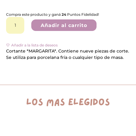
Compra este producto y ganá
24
Puntos Fidelidad!
Cortante
*MARGARITA*
Añadir al carrito
cantidad
A
l
Añadir a la lista de deseos
t
e
Cortante *MARGARITA*. Contiene nueve piezas de corte.
r
Se utiliza para porcelana fría o cualquier tipo de masa.
n
a
t
i
v
e
:
los más elegidos