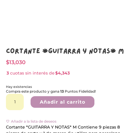
Cortante *GUITARRA Y NOTAS* M
$
13,030
3
cuotas sin interés de
$4,343
Hay existencias
Compra este producto y gana
13
Puntos Fidelidad!
Cortante
A
*GUITARRA
l
Añadir al carrito
Y
t
NOTAS*
e
M
r
cantidad
n
Añadir a la lista de deseos
a
Cortante *GUITARRA Y NOTAS* M Contiene 9 piezas 8
t