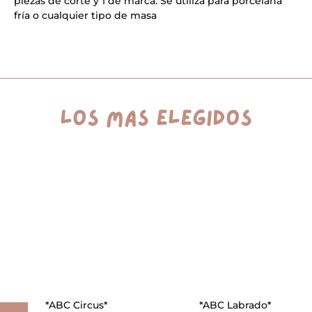
piezas de corte y 1 de marca. Se utiliza para porcelana
i
v
fría o cualquier tipo de masa
e
:
los más elegidos
*ABC Circus*
*ABC Labrado*