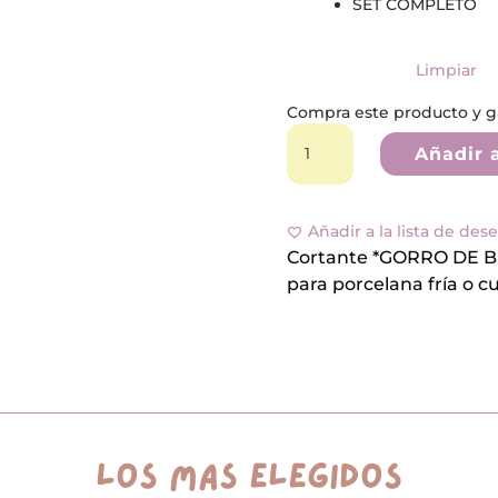
SET COMPLETO
Limpiar
Compra este producto y 
Cortante
*GORRO
Añadir a
DE
BRUJA*
cantidad
Añadir a la lista de des
Cortante *GORRO DE BRUJ
para porcelana fría o c
los más elegidos