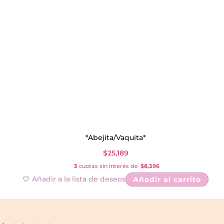
*Abejita/Vaquita*
$
25,189
3
cuotas sin interés de
$8,396
Añadir a la lista de deseos
Añadir al carrito