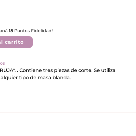
ganá
18
Puntos Fidelidad!
l carrito
eos
A*. . Contiene tres piezas de corte. Se utiliza
ualquier tipo de masa blanda.