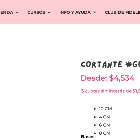
IENDA
CURSOS
INFO Y AYUDA
CLUB DE FIDEL
Cortante *G
Desde:
$
4,534
3
cuotas sin interés de
$1,5
10 CM
4 CM
6 CM
8 CM
Bases