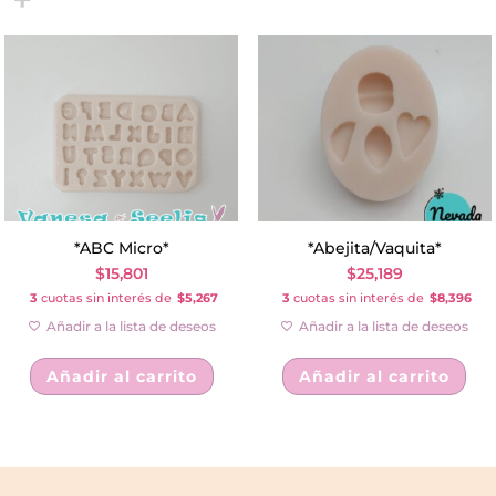
*ABC Micro*
*Abejita/Vaquita*
$
15,801
$
25,189
3
cuotas sin interés de
$5,267
3
cuotas sin interés de
$8,396
Añadir a la lista de deseos
Añadir a la lista de deseos
Añadir al carrito
Añadir al carrito