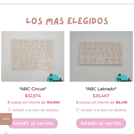
los más elegidos
*ABC Circus*
*ABC Labrado*
$
32,574
$
25,467
3
cuotas sin interés de
$10,858
3
cuotas sin interés de
$8,489
Añadir a la lista de deseos
Añadir a la lista de deseos
ARS
Añadir al carrito
Añadir al carrito