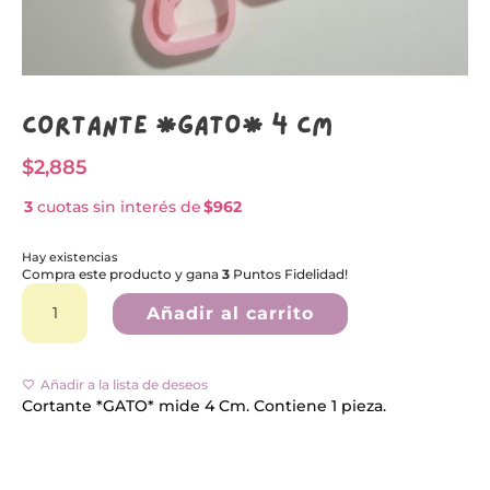
Cortante *GATO* 4 Cm
$
2,885
3
cuotas sin interés de
$962
Hay existencias
Compra este producto y gana
3
Puntos Fidelidad!
Cortante
A
*GATO*
l
Añadir al carrito
4
t
Cm
e
cantidad
r
n
Añadir a la lista de deseos
a
Cortante *GATO* mide 4 Cm. Contiene 1 pieza.
t
i
v
e
: