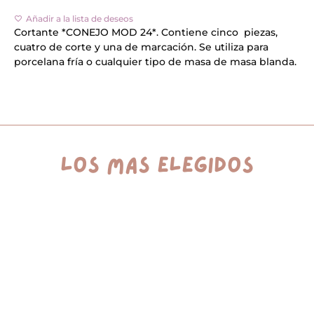
cantidad
l
Añadir a la lista de deseos
t
e
Cortante *CONEJO MOD 24*. Contiene cinco piezas,
r
cuatro de corte y una de marcación. Se utiliza para
n
porcelana fría o cualquier tipo de masa de masa blanda.
a
t
i
v
e
:
los más elegidos