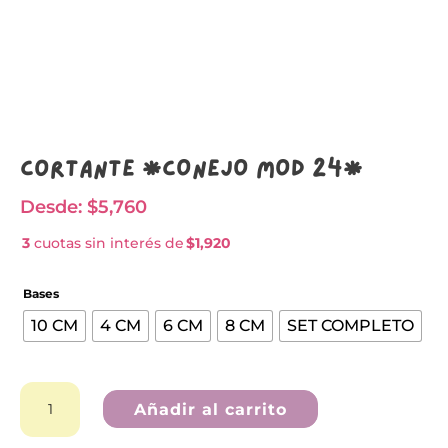
Cortante *CONEJO MOD 24*
Desde:
$
5,760
3
cuotas sin interés de
$1,920
Bases
10 CM
4 CM
6 CM
8 CM
SET COMPLETO
Cortante
*CONEJO
Añadir al carrito
MOD
24*
A