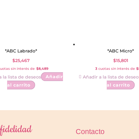
*ABC Labrado*
*ABC Micro*
$
25,467
$
15,801
uotas sin interés de
$8,489
3
cuotas sin interés de
$
Añadir
a la lista de deseos
Añadir a la lista de deseo
al carrito
al carrito
fidelidad
Contacto