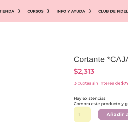
TIENDA
CURSOS
INFO Y AYUDA
CLUB DE FIDE
Cortante *CA
$
2,313
3
cuotas sin interés de
$77
Hay existencias
Compra este producto y 
Cortante
*CAJA
Añadir a
NAVIDAD*
4