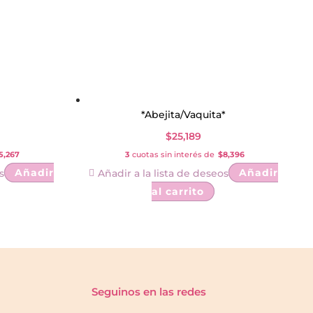
*Abejita/Vaquita*
$
25,189
5,267
3
cuotas sin interés de
$8,396
Añadir
Añadir
s
Añadir a la lista de deseos
al carrito
Seguinos en las redes