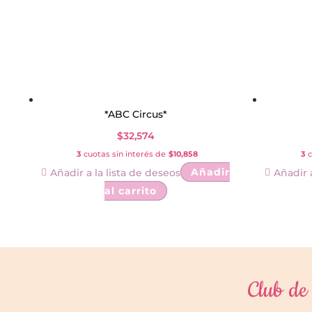
*ABC Circus*
$
32,574
3
cuotas sin interés de
$10,858
3
c
Añadir
Añadir a la lista de deseos
Añadir 
al carrito
Club de 