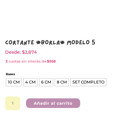
Cortante *BORLA* MODELO 5
Desde:
$
2,874
3
cuotas sin interés de
$958
Bases
10 CM
4 CM
6 CM
8 CM
SET COMPLETO
Cortante
*BORLA*
Añadir al carrito
MODELO
5
A