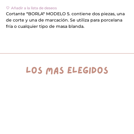
cantidad
l
Añadir a la lista de deseos
t
e
Cortante *BORLA* MODELO 5. contiene dos piezas, una
r
de corte y una de marcación. Se utiliza para porcelana
n
fría o cualquier tipo de masa blanda.
a
t
i
v
e
:
los más elegidos