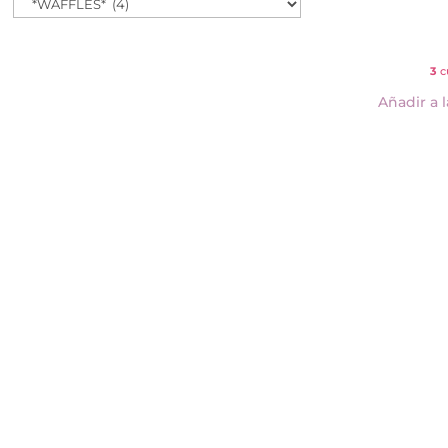
3
c
Añadir a l