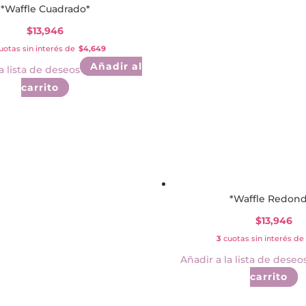
últimos
*Waffle Cuadrado*
$
13,946
uotas sin interés de
$4,649
Añadir al
a lista de deseos
carrito
*Waffle Redon
$
13,946
3
cuotas sin interés de
Añadir a la lista de deseo
carrito