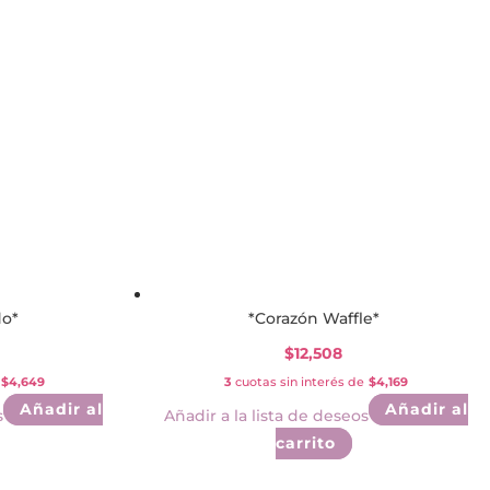
do*
*Corazón Waffle*
$
12,508
$4,649
3
cuotas sin interés de
$4,169
Añadir al
Añadir al
s
Añadir a la lista de deseos
carrito