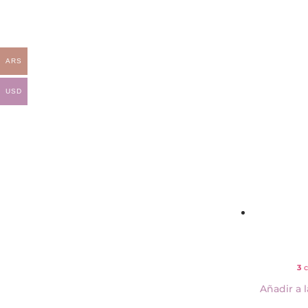
ARS
USD
3
c
Añadir a l