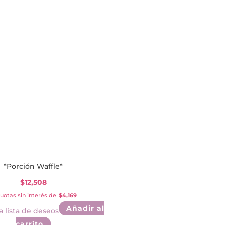
*Porción Waffle*
$
12,508
uotas sin interés de
$4,169
Añadir al
a lista de deseos
carrito