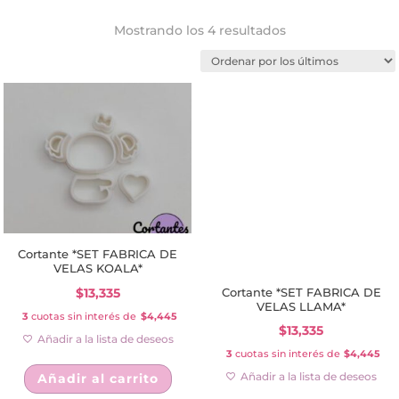
Ordenado
Mostrando los 4 resultados
por
los
últimos
Cortante *SET FABRICA DE
VELAS KOALA*
Cortante *SET FABRICA DE
$
13,335
VELAS LLAMA*
3
cuotas sin interés de
$4,445
$
13,335
Añadir a la lista de deseos
3
cuotas sin interés de
$4,445
Añadir a la lista de deseos
Añadir al carrito