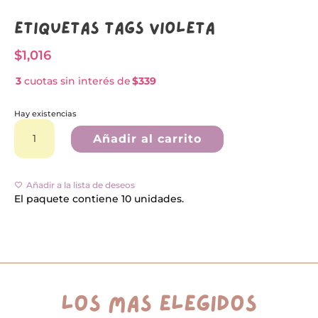
Etiquetas tags Violeta
$
1,016
3
cuotas sin interés de
$339
Hay existencias
Etiquetas
A
tags
l
Añadir al carrito
Violeta
t
cantidad
e
r
n
Añadir a la lista de deseos
a
El paquete contiene 10 unidades.
t
i
v
e
:
los más elegidos