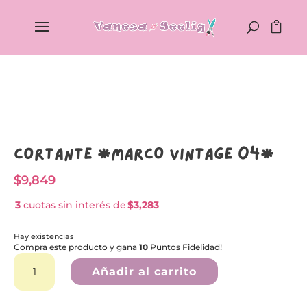
Cortante *MARCO VINTAGE 04*
$
9,849
3
cuotas sin interés de
$3,283
Hay existencias
Compra este producto y gana
10
Puntos Fidelidad!
Cortante
A
*MARCO
l
Añadir al carrito
VINTAGE
t
04*
e
cantidad
r