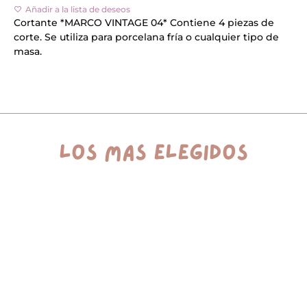
n
Añadir a la lista de deseos
a
Cortante *MARCO VINTAGE 04* Contiene 4 piezas de
t
corte. Se utiliza para porcelana fría o cualquier tipo de
i
v
masa.
e
:
los más elegidos