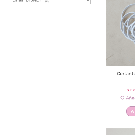
Cortant
3
cuo
Añad
A