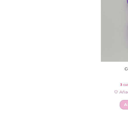
C
3
cuo
Añad
A