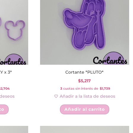
variantes.
variantes.
Las
Las
opciones
opciones
se
se
pueden
pueden
elegir
elegir
en
en
la
la
página
página
de
de
Y x 3*
Cortante *PLUTO*
producto
producto
$
5,217
$2,704
3
cuotas sin interés de
$1,739
e deseos
Añadir a la lista de deseos
to
Añadir al carrito