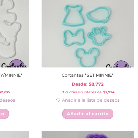
EY/MINNIE*
Cortantes *SET MINNIE*
Desde:
$
8,772
$2,205
3
cuotas sin interés de
$2,924
e deseos
Añadir a la lista de deseos
Este
Este
to
Añadir al carrito
producto
producto
tiene
tiene
múltiples
múltiples