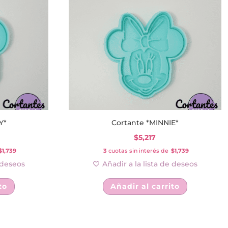
Y*
Cortante *MINNIE*
$
5,217
$1,739
3
cuotas sin interés de
$1,739
e deseos
Añadir a la lista de deseos
to
Añadir al carrito