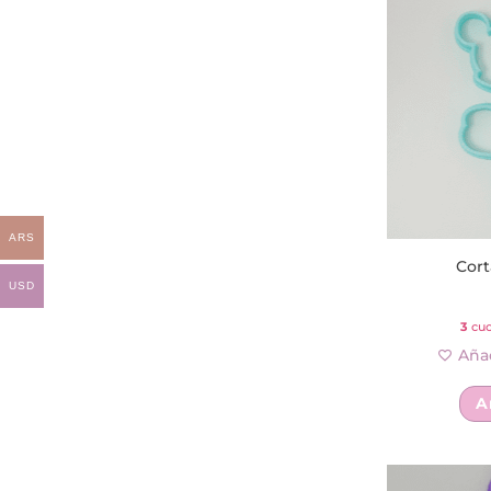
ARS
Cort
USD
3
cuo
Añad
A