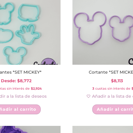
antes *SET MICKEY*
Cortante *SET MICKE
Desde:
$
8,772
$
8,113
tas sin interés de
$2,924
3
cuotas sin interés de
ir a la lista de deseos
Añadir a la lista d
Este
ñadir al carrito
Añadir al carri
producto
tiene
múltiples