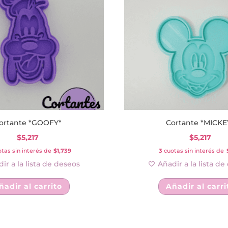
variantes.
Las
opciones
se
pueden
elegir
en
la
página
de
ortante *GOOFY*
Cortante *MICKE
producto
$
5,217
$
5,217
tas sin interés de
$1,739
3
cuotas sin interés de
ir a la lista de deseos
Añadir a la lista d
ñadir al carrito
Añadir al carri