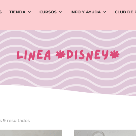
S
TIENDA
CURSOS
INFO Y AYUDA
CLUB DE 
Linea *DISNEY*
Ordenado
s 9 resultados
por
los