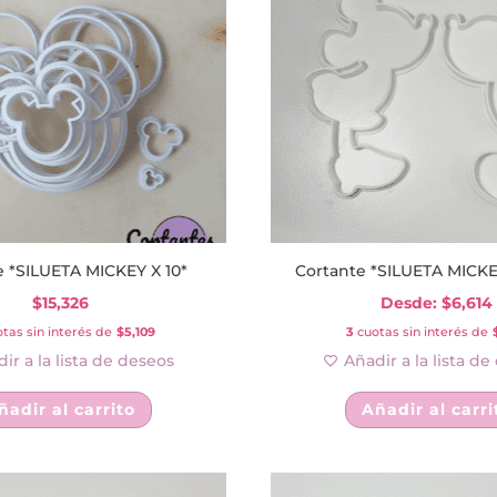
últimos
e *SILUETA MICKEY X 10*
Cortante *SILUETA MICK
$
15,326
Desde:
$
6,614
tas sin interés de
$5,109
3
cuotas sin interés de
ir a la lista de deseos
Añadir a la lista d
ñadir al carrito
Añadir al carri